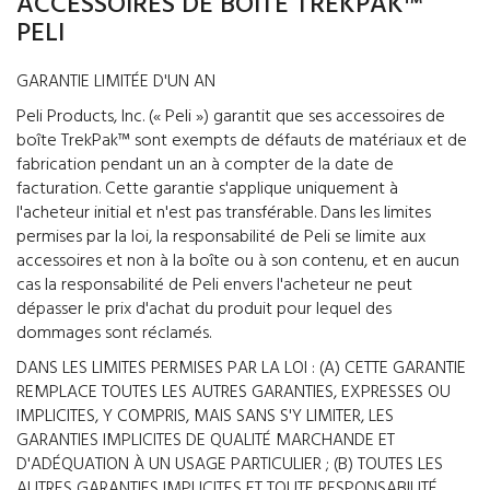
ACCESSOIRES DE BOÎTE TREKPAK™
PELI
GARANTIE LIMITÉE D'UN AN
Peli Products, Inc. (« Peli ») garantit que ses accessoires de
boîte TrekPak™ sont exempts de défauts de matériaux et de
fabrication pendant un an à compter de la date de
facturation. Cette garantie s'applique uniquement à
l'acheteur initial et n'est pas transférable. Dans les limites
permises par la loi, la responsabilité de Peli se limite aux
accessoires et non à la boîte ou à son contenu, et en aucun
cas la responsabilité de Peli envers l'acheteur ne peut
dépasser le prix d'achat du produit pour lequel des
dommages sont réclamés.
DANS LES LIMITES PERMISES PAR LA LOI : (A) CETTE GARANTIE
REMPLACE TOUTES LES AUTRES GARANTIES, EXPRESSES OU
IMPLICITES, Y COMPRIS, MAIS SANS S'Y LIMITER, LES
GARANTIES IMPLICITES DE QUALITÉ MARCHANDE ET
D'ADÉQUATION À UN USAGE PARTICULIER ; (B) TOUTES LES
AUTRES GARANTIES IMPLICITES ET TOUTE RESPONSABILITÉ