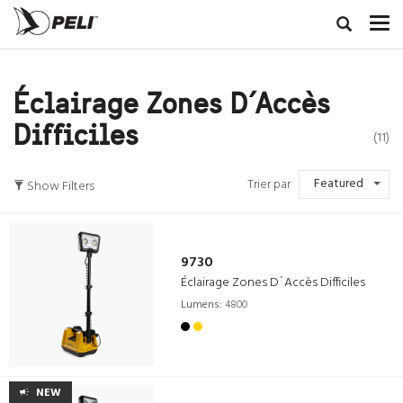
Éclairage Zones D´Accès
Difficiles
(11)
Featured
Trier par
Show Filters
9730
Éclairage Zones D´Accès Difficiles
Lumens:
4800
NEW