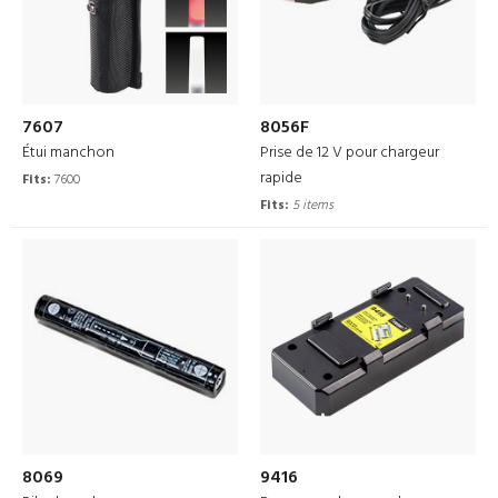
7607
8056F
Étui manchon
Prise de 12 V pour chargeur
rapide
Fits:
7600
Fits:
5 items
8069
9416