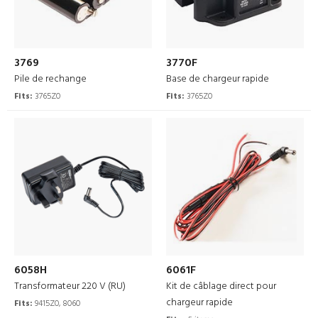
3769
3770F
Pile de rechange
Base de chargeur rapide
Fits:
3765Z0
Fits:
3765Z0
6058H
6061F
Transformateur 220 V (RU)
Kit de câblage direct pour
chargeur rapide
Fits:
9415Z0, 8060