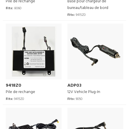
Pile de rechange
Base pour chargeur de
bureau/tableau de bord
Fits:
8060
Fits:
9415Z0
9418Z0
ADP03
Pile de rechange
12V Vehicle Plug-In
Fits:
9415Z0
Fits:
9050