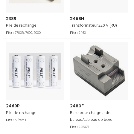
2389
2468H
Pile de rechange
Transformateur 220 V (RU)
Fits:
2780R, 7600, 7000
Fits:
2460
2469P
2480F
Pile de rechange
Base pour chargeur de
bureau/tableau de bord
Fits:
5 items
Fits:
2460Z1