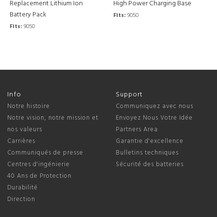
Replacement Lithium Ion
High Power Charging Base
Battery Pack
Fits:
9050
Fits:
9050
Info
Support
Notre histoire
Communiquez avec nous
Notre vision, notre mission et
Envoyez Nous Votre Idée
nos valeurs
Partners Area
Carrières
Garantie d'excellence
Communiqués de presse
Bulletins techniques
Centres d'ingénierie
Sécurité des batteries
40 Ans de Protection
Durabilité
Direction