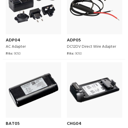
ADP04
ADP05
AC Adapter
DC12DV Direct Wire Adapter
Fits:
9050
Fits:
9050
BAT05
CHG04