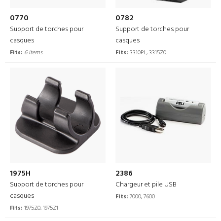
0770
0782
Support de torches pour
Support de torches pour
casques
casques
Fits:
6 items
Fits:
3310PL, 3315Z0
1975H
2386
Support de torches pour
Chargeur et pile USB
casques
Fits:
7000, 7600
Fits:
1975Z0, 1975Z1