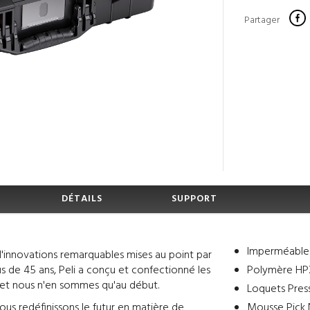
Partager
DÉTAILS
SUPPORT
Imperméable e
 d'innovations remarquables mises au point par
us de 45 ans, Peli a conçu et confectionné les
Polymère HPX²
, et nous n'en sommes qu'au début.
Loquets Press
nous redéfinissons le futur en matière de
Mousse Pick 