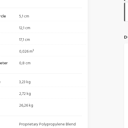
rcle
5,1 cm
12,1 cm
D
17,1 cm
0,026 m³
meter
0,8 cm
e
3,23 kg
2,72 kg
26,26 kg
Proprietary Polypropylene Blend