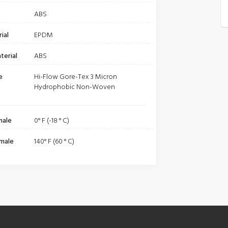
ABS
ial
EPDM
terial
ABS
e
Hi-Flow Gore-Tex 3 Micron
Hydrophobic Non-Woven
male
0° F (-18 ° C)
male
140° F (60 ° C)