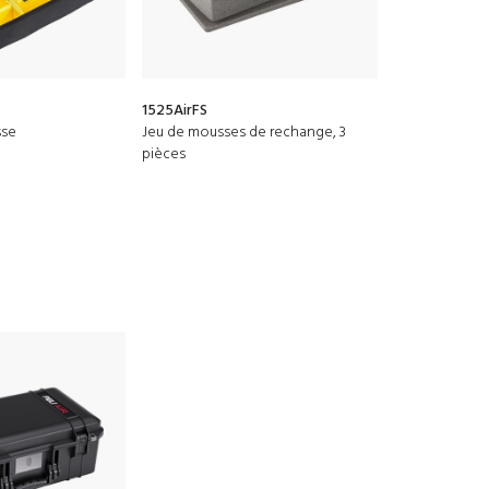
1525AirFS
RucPac-Pro-1
sse
Jeu de mousses de rechange, 3
Conversion sa
pièces
Hardcase