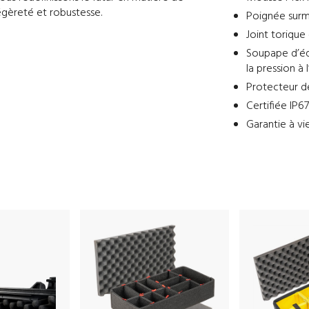
égèreté et robustesse.
Poignée surm
Joint torique
Soupape d’éq
la pression à 
Protecteur d
Certifiée IP6
Garantie à vi