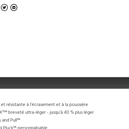
t résistante à l’écrasement et à la poussière
™ breveté ultra-léger - jusqu’à 40 % plus léger
 and Pull™
N Pluck™ personnalisable