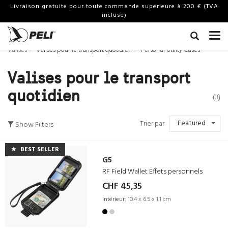
Livraison gratuite pour toute commande supérieure à 200 € (TVA
incluse)
Valises
Valises pour le transport quotidien
Personal Utility Cases
Valises pour le transport
quotidien
(3)
Featured
Trier par
Show Filters
BEST SELLER
G5
RF Field Wallet Effets personnels
CHF 45,35
Intérieur:
10.4 x 6.5 x 1.1 cm