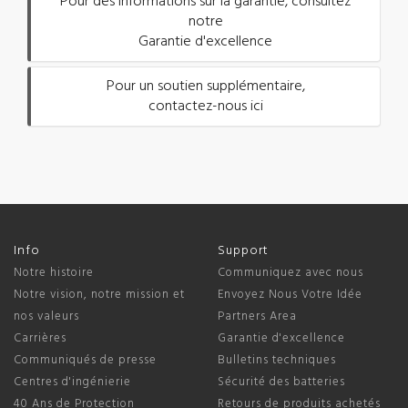
Pour des informations sur la garantie, consultez
notre
Garantie d'excellence
Pour un soutien supplémentaire,
contactez-nous ici
Info
Support
Notre histoire
Communiquez avec nous
Notre vision, notre mission et
Envoyez Nous Votre Idée
nos valeurs
Partners Area
Carrières
Garantie d'excellence
Communiqués de presse
Bulletins techniques
Centres d'ingénierie
Sécurité des batteries
40 Ans de Protection
Retours de produits achetés