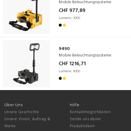
Mobile Beleuchtungssysteme
CHF 977,89
Lumens:
4000
9490
Mobile Beleuchtungssysteme
CHF 1216,71
Lumens:
6000
Über Uns
Hilfe
Unsere Geschichte
Kontaktmöglichkeiten
Unsere Vision, Auftrag &
Sende uns deine
Werte
Produktideen