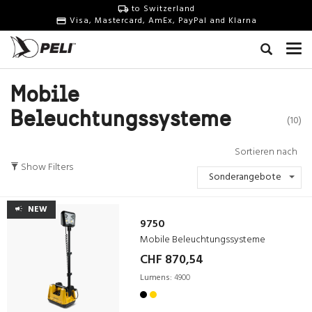
to Switzerland
Visa, Mastercard, AmEx, PayPal and Klarna
Mobile
Beleuchtungssysteme
(10)
Sortieren nach
Show Filters
Sonderangebote
NEW
9750
Mobile Beleuchtungssysteme
CHF 870,54
Lumens:
4900