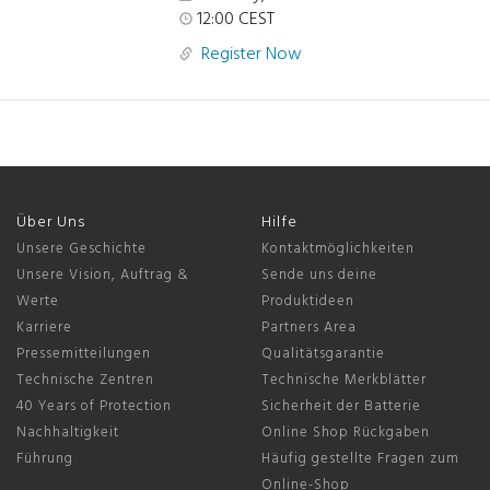
12:00 CEST
Register Now
Über Uns
Hilfe
Unsere Geschichte
Kontaktmöglichkeiten
Unsere Vision, Auftrag &
Sende uns deine
Werte
Produktideen
Karriere
Partners Area
Pressemitteilungen
Qualitätsgarantie
Technische Zentren
Technische Merkblätter
40 Years of Protection
Sicherheit der Batterie
Nachhaltigkeit
Online Shop Rückgaben
Führung
Häufig gestellte Fragen zum
Online-Shop