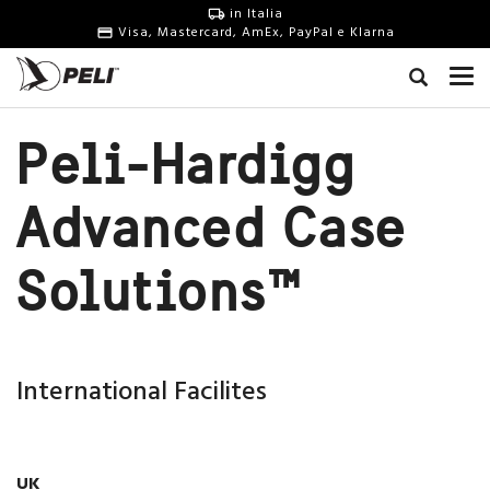
in Italia
Visa, Mastercard, AmEx, PayPal e Klarna
Peli-Hardigg
Advanced Case
Solutions™
International Facilites
UK