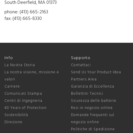
South Deerfield, MA 01373
phone: (413) 665-2163
fax: (413) 665-8330
Info
Supporto
La Nostra Storia
Contattaci
La nostra visione, missione e
Send Us Your Product Idea
valori
Partners Area
Carriere
Garanzia di Eccellenza
Comunicati Stampa
Bollettini Tecnici
Centri di Ingegneria
Sicurezza delle batterie
40 Years of Protection
Resi in negozio online
Sostenibilità
Domande frequenti sul
Direzione
negozio online
Politiche di Spedizione