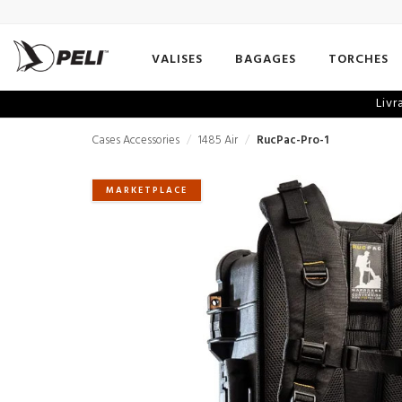
VALISES
BAGAGES
TORCHES
Livr
Cases Accessories
1485 Air
RucPac-Pro-1
MARKETPLACE