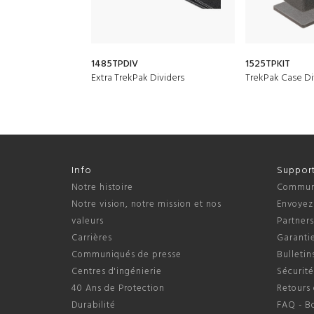
1485TPDIV
1525TPKIT
Extra TrekPak Dividers
TrekPak Case Div
Info
Suppor
Notre histoire
Communi
Notre vision, notre mission et nos
Envoyez
valeurs
Partner
Carrières
Garantie
Communiqués de presse
Bulletin
Centres d'ingénierie
Sécurité
40 Ans de Protection
Retours 
Durabilité
FAQ - B