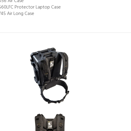
556 Air Case
560LFC Protector Laptop Case
745 Air Long Case