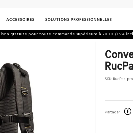
ACCESSOIRES
SOLUTIONS PROFESSIONNELLES
aison gratuite pour toute commande supérieure à 200 € (TVA inc
Conve
RucPa
SKU:
RucPac-pro
Partager