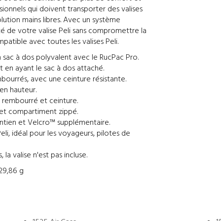
ssionnels qui doivent transporter des valises
olution mains libres. Avec un système
lité de votre valise Peli sans compromettre la
patible avec toutes les valises Peli.
n sac à dos polyvalent avec le RucPac Pro.
t en ayant le sac à dos attaché.
ourrés, avec une ceinture résistante.
 en hauteur.
s rembourré et ceinture.
et compartiment zippé.
intien et Velcro™ supplémentaire.
eli, idéal pour les voyageurs, pilotes de
a valise n'est pas incluse.
929,86 g