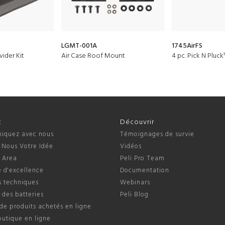
LGMT-001A
1745AirFS
ider Kit
Air Case Roof Mount
4 pc. Pick N Pluc
t
Découvrir
quez avec nous
Témoignages de survie
 Nous Votre Idée
Vidéos
s Area
Peli Pro Team
 d'excellence
Documentation
s techniques
Webinars
 des batteries
Peli Blog
de produits achetés en ligne
outique en ligne