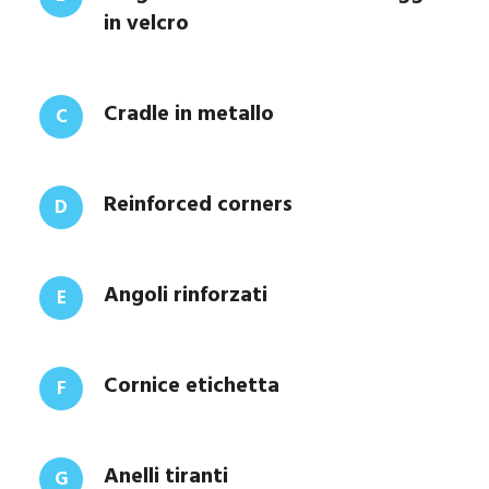
in velcro
Cradle in metallo
C
Reinforced corners
D
Angoli rinforzati
E
Cornice etichetta
F
Anelli tiranti
G