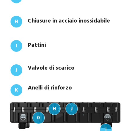
Chiusure in acciaio inossidabile
H
Pattini
I
Valvole di scarico
J
Anelli di rinforzo
K
H
J
G
I