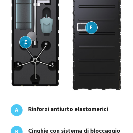
F
E
Rinforzi antiurto elastomerici
A
Cinghie con sistema di bloccaggio
B