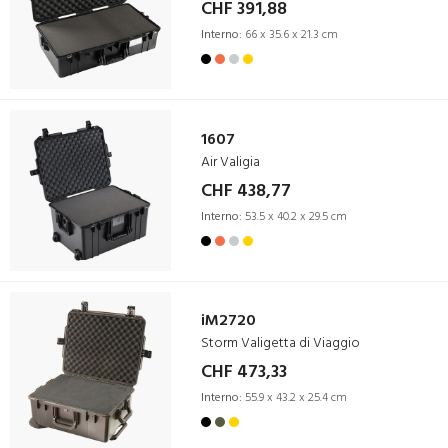
CHF 391,88
Interno:
66 x 35.6 x 21.3 cm
1607
Air Valigia
CHF 438,77
Interno:
53.5 x 40.2 x 29.5 cm
iM2720
Storm Valigetta di Viaggio
CHF 473,33
Interno:
55.9 x 43.2 x 25.4 cm