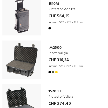
1510M
Protector Mobilità
CHF 564,15
Interno:
50.2 x 27.9 x 19.3 cm
iM2500
Storm Valigia
CHF 316,34
Interno:
52.1 x 29.2 x 18.3 cm
1520EU
Protector Valigia
CHF 274,40