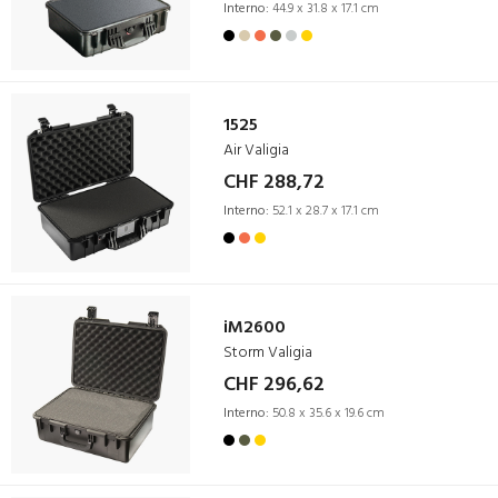
Interno:
44.9 x 31.8 x 17.1 cm
1525
Air Valigia
CHF 288,72
Interno:
52.1 x 28.7 x 17.1 cm
iM2600
Storm Valigia
CHF 296,62
Interno:
50.8 x 35.6 x 19.6 cm