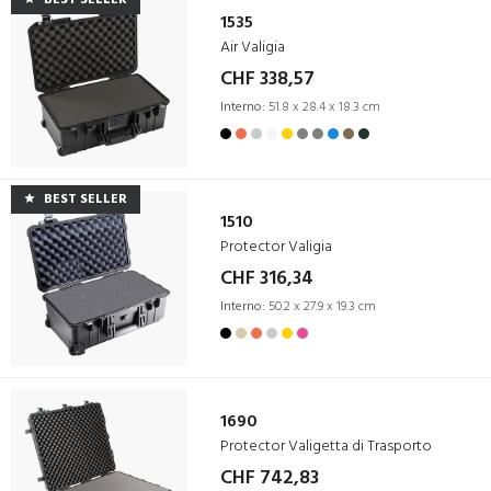
1535
Air Valigia
CHF 338,57
Interno:
51.8 x 28.4 x 18.3 cm
BEST SELLER
1510
Protector Valigia
CHF 316,34
Interno:
50.2 x 27.9 x 19.3 cm
1690
Protector Valigetta di Trasporto
CHF 742,83