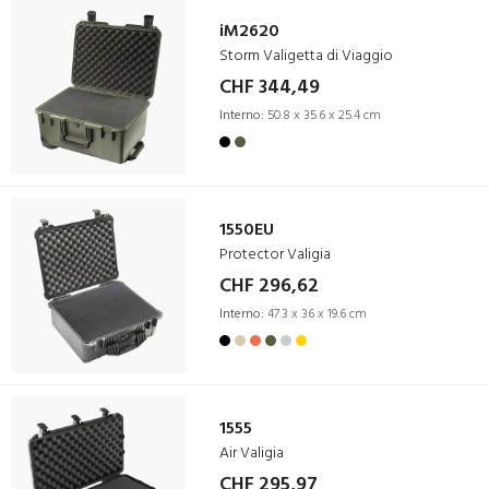
iM2620
Storm Valigetta di Viaggio
CHF 344,49
Interno:
50.8 x 35.6 x 25.4 cm
1550EU
Protector Valigia
CHF 296,62
Interno:
47.3 x 36 x 19.6 cm
1555
Air Valigia
CHF 295,97