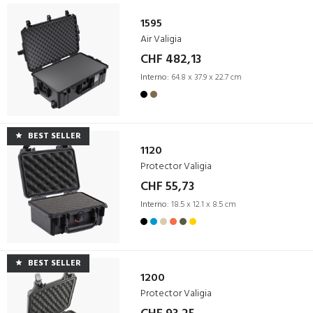
1595
Air Valigia
CHF 482,13
Interno:
64.8 x 37.9 x 22.7 cm
BEST SELLER
1120
Protector Valigia
CHF 55,73
Interno:
18.5 x 12.1 x 8.5 cm
BEST SELLER
1200
Protector Valigia