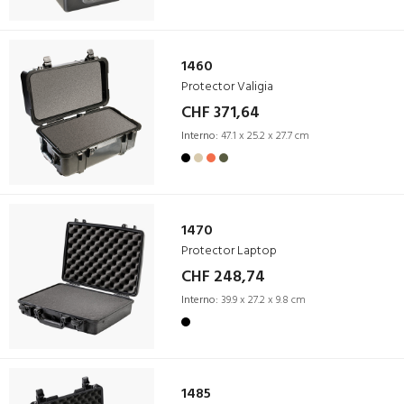
1460
Protector Valigia
CHF 371,64
Interno:
47.1 x 25.2 x 27.7 cm
1470
Protector Laptop
CHF 248,74
Interno:
39.9 x 27.2 x 9.8 cm
1485