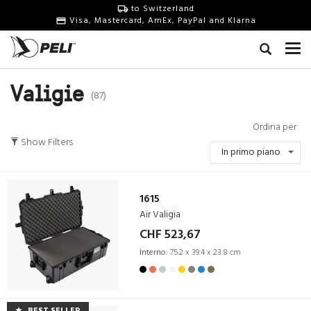
to Switzerland
Visa, Mastercard, AmEx, PayPal and Klarna
Valigie
(87)
Ordina per
Show Filters
In primo piano
1615
Air Valigia
CHF 523,67
Interno:
75.2 x 39.4 x 23.8 cm
BEST SELLER