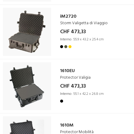
iM2720
Storm Valigetta di Viaggio
CHF 473,33
Interno:
55.9 x 43.2 x 25.4 cm
1610EU
Protector Valigia
CHF 473,33
Interno:
55.1 x 42.2 x 26.8 cm
1610M
Protector Mobilità