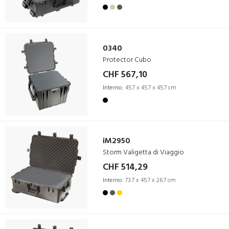
0340
Protector Cubo
CHF 567,10
Interno:
45.7 x 45.7 x 45.7 cm
iM2950
Storm Valigetta di Viaggio
CHF 514,29
Interno:
73.7 x 45.7 x 26.7 cm