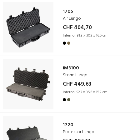
1705
Air Lungo
CHF 404,70
Interno:
81.3 x 30.9 x 16.5 cm
iM3100
Storm Lungo
CHF 449,63
Interno:
92.7 x 35.6 x 15.2 cm
1720
Protector Lungo