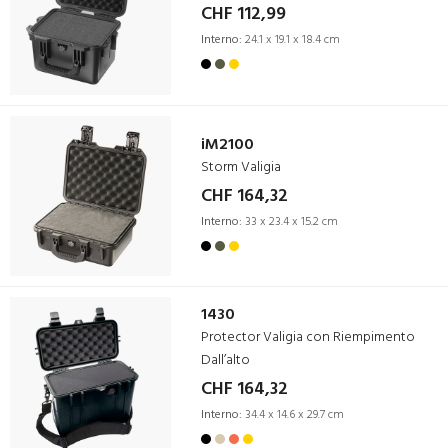
CHF 112,99
Interno:
24.1 x 19.1 x 18.4 cm
iM2100
Storm Valigia
CHF 164,32
Interno:
33 x 23.4 x 15.2 cm
1430
Protector Valigia con Riempimento
Dall’alto
CHF 164,32
Interno:
34.4 x 14.6 x 29.7 cm