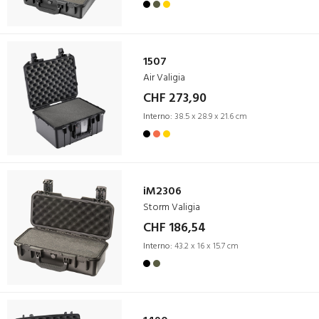
1507
Air Valigia
CHF 273,90
Interno:
38.5 x 28.9 x 21.6 cm
iM2306
Storm Valigia
CHF 186,54
Interno:
43.2 x 16 x 15.7 cm