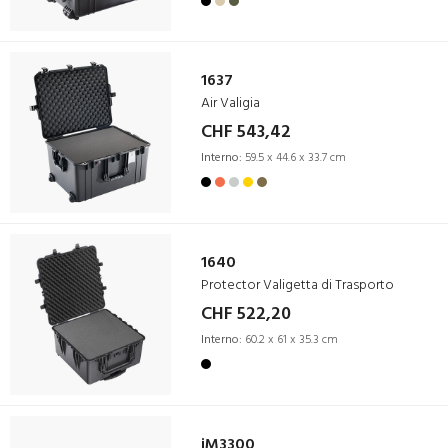
1637
Air Valigia
CHF 543,42
Interno:
59.5 x 44.6 x 33.7 cm
1640
Protector Valigetta di Trasporto
CHF 522,20
Interno:
60.2 x 61 x 35.3 cm
iM3300