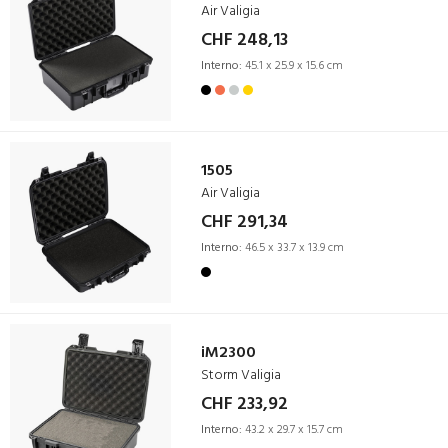
Air Valigia
CHF 248,13
Interno:
45.1 x 25.9 x 15.6 cm
1505
Air Valigia
CHF 291,34
Interno:
46.5 x 33.7 x 13.9 cm
iM2300
Storm Valigia
CHF 233,92
Interno:
43.2 x 29.7 x 15.7 cm