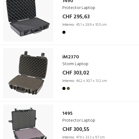
1490
Protector Laptop
CHF 295,63
Interno:
45.1 x 28.9 x 10.5 cm
iM2370
Storm Laptop
CHF 303,02
Interno:
46.2 x 30.7 x 13.2 cm
1495
Protector Laptop
CHF 300,55
Interno:
47.9 x 33.3 x 9.7 cm