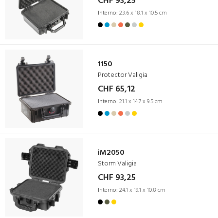
CHF 93,25
Interno:
23.6 x 18.1 x 10.5 cm
1150
Protector Valigia
CHF 65,12
Interno:
21.1 x 14.7 x 9.5 cm
iM2050
Storm Valigia
CHF 93,25
Interno:
24.1 x 19.1 x 10.8 cm