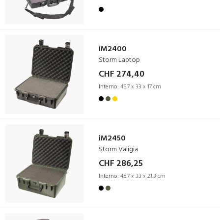
iM2400
Storm Laptop
CHF 274,40
Interno:
45.7 x 33 x 17 cm
iM2450
Storm Valigia
CHF 286,25
Interno:
45.7 x 33 x 21.3 cm