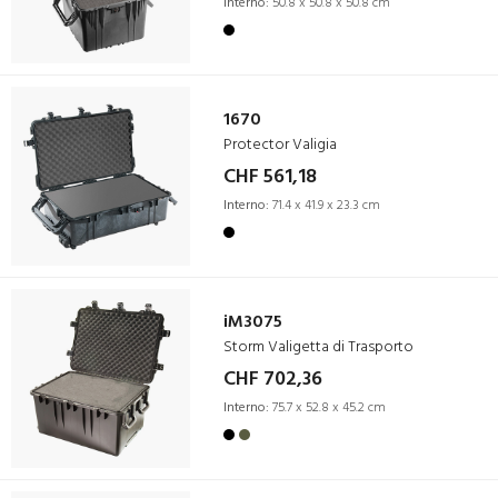
Interno:
50.8 x 50.8 x 50.8 cm
1670
Protector Valigia
CHF 561,18
Interno:
71.4 x 41.9 x 23.3 cm
iM3075
Storm Valigetta di Trasporto
CHF 702,36
Interno:
75.7 x 52.8 x 45.2 cm