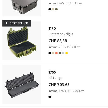
Interno:
76.5 x 63.8 x 39 cm
BEST SELLER
1170
Protector Valigia
CHF 83,38
Interno:
26.8 x 15.3 x 8 cm
1755
Air Lungo
CHF 703,63
Interno:
139.7 x 35.6 x 20.3 cm