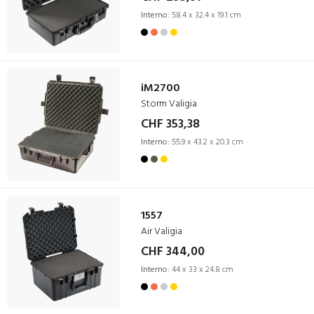
Interno:
58.4 x 32.4 x 19.1 cm
iM2700
Storm Valigia
CHF 353,38
Interno:
55.9 x 43.2 x 20.3 cm
1557
Air Valigia
CHF 344,00
Interno:
44 x 33 x 24.8 cm