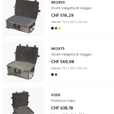
iM2950
Storm Valigetta di Viaggio
CHF 514,29
Interno:
73.7 x 45.7 x 26.7 cm
iM2975
Storm Valigetta di Viaggio
CHF 569,08
Interno:
73.7 x 45.7 x 35.1 cm
0350
Protector Cubo
CHF 638,18