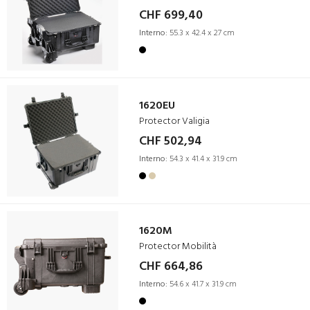
CHF 699,40
Interno:
55.3 x 42.4 x 27 cm
1620EU
Protector Valigia
CHF 502,94
Interno:
54.3 x 41.4 x 31.9 cm
1620M
Protector Mobilità
CHF 664,86
Interno:
54.6 x 41.7 x 31.9 cm