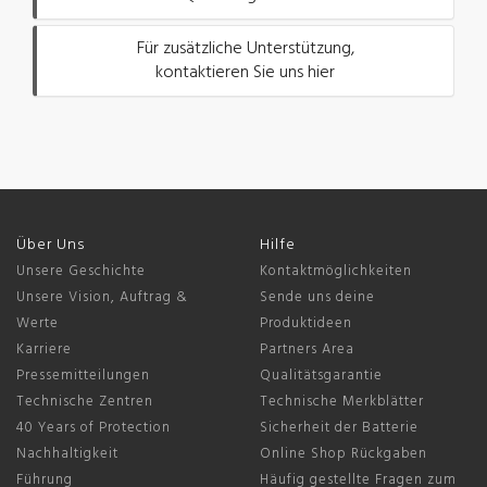
Für zusätzliche Unterstützung,
kontaktieren Sie uns hier
Über Uns
Hilfe
Unsere Geschichte
Kontaktmöglichkeiten
Unsere Vision, Auftrag &
Sende uns deine
Werte
Produktideen
Karriere
Partners Area
Pressemitteilungen
Qualitätsgarantie
Technische Zentren
Technische Merkblätter
40 Years of Protection
Sicherheit der Batterie
Nachhaltigkeit
Online Shop Rückgaben
Führung
Häufig gestellte Fragen zum