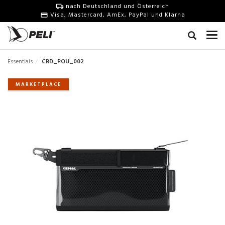
nach Deutschland und Österreich
Visa, Mastercard, AmEx, PayPal und Klarna
Essentials
CRD_POU_002
MARKETPLACE