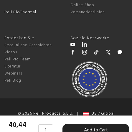
Online-Shop
Peli BioThermal
Versandrichtlinien
Entdecken Sie
Soziale Netzwerke
Erstaunliche Geschichten
Videos
Peli Pro Team
Literatur
Webinars
Peli Blog
© 2026 Peli Products, S.L.U. |
US / Global
Allgemeine Geschäftsbedingungen
|
Datenschutz
|
Change
40,44
Add to Cart
Cookie Preferences