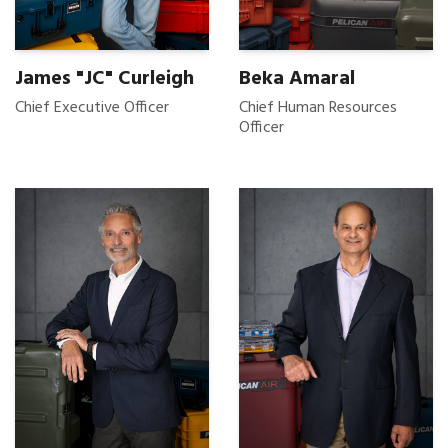
James "JC" Curleigh
Beka Amaral
Chief Executive Officer
Chief Human Resources
Officer