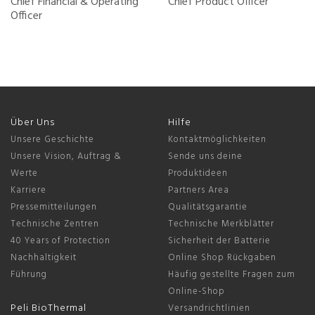
Chief Financial & Operating
Chief Product Officer
Officer
Über Uns
Hilfe
Unsere Geschichte
Kontaktmöglichkeiten
Unsere Vision, Auftrag &
Sende uns deine
Werte
Produktideen
Karriere
Partners Area
Pressemitteilungen
Qualitätsgarantie
Technische Zentren
Technische Merkblätter
40 Years of Protection
Sicherheit der Batterie
Nachhaltigkeit
Online Shop Rückgaben
Führung
Häufig gestellte Fragen zum
Online-Shop
Peli BioThermal
Versandrichtlinien