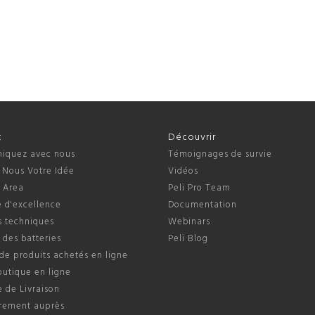
t
Découvrir
quez avec nous
Témoignages de survie
 Nous Votre Idée
Vidéos
s Area
Peli Pro Team
 d'excellence
Documentation
s techniques
Webinars
 des batteries
Peli Blog
de produits achetés en ligne
outique en ligne
e de Livraison
trement auprès