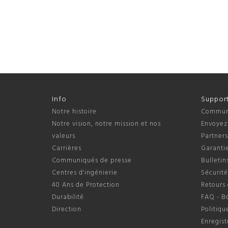
Info
Suppor
Notre histoire
Communi
Notre vision, notre mission et nos
Envoyez
valeurs
Partner
Carrières
Garantie
Communiqués de presse
Bulletin
Centres d'ingénierie
Sécurité
40 Ans de Protection
Retours 
Durabilité
FAQ - B
Direction
Politiqu
Enregis