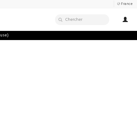
France
luse)