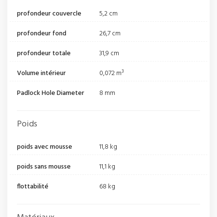
profondeur couvercle
5,2 cm
profondeur fond
26,7 cm
profondeur totale
31,9 cm
Volume intérieur
0,072 m³
Padlock Hole Diameter
8 mm
Poids
poids avec mousse
11,8 kg
poids sans mousse
11,1 kg
flottabilité
68 kg