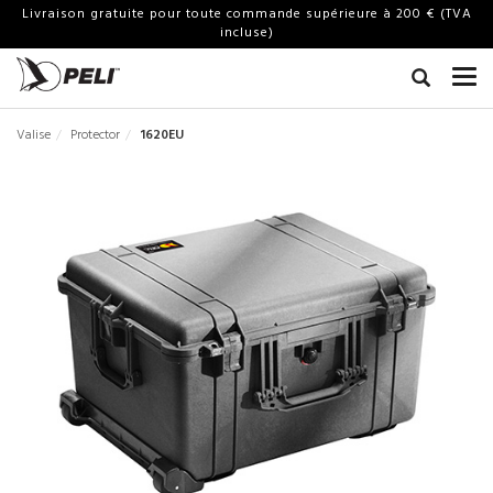
Livraison gratuite pour toute commande supérieure à 200 € (TVA
incluse)
Valise
Protector
1620EU