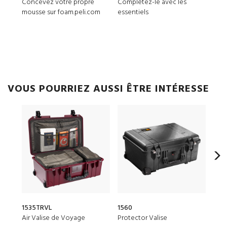
Concevez votre propre
Complétez-le avec les
162
mousse sur foam.peli.com
essentiels
Cloi
VOUS POURRIEZ AUSSI ÊTRE INTÉRESSE
1535TRVL
1560
161
Air Valise de Voyage
Protector Valise
Prot