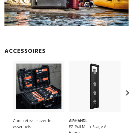
ACCESSOIRES
Complétez-le avec les
AIRHANDL
150
essentiels
EZ-Pull Multi-Stage Air
Gel 
Handle