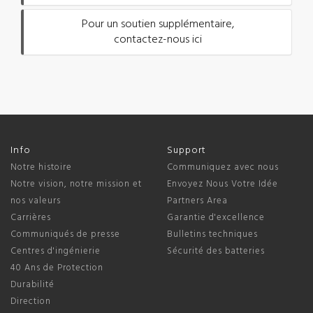
Pour un soutien supplémentaire,
contactez-nous ici
Info
Support
Notre histoire
Communiquez avec nous
Notre vision, notre mission et
Envoyez Nous Votre Idée
nos valeurs
Partners Area
Carrières
Garantie d'excellence
Communiqués de presse
Bulletins techniques
Centres d'ingénierie
Sécurité des batteries
40 Ans de Protection
Durabilité
Direction