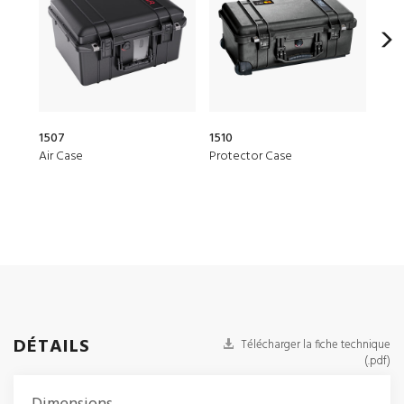
1507
1510
153
Air Case
Protector Case
Air 
DÉTAILS
Télécharger la fiche technique
(.pdf)