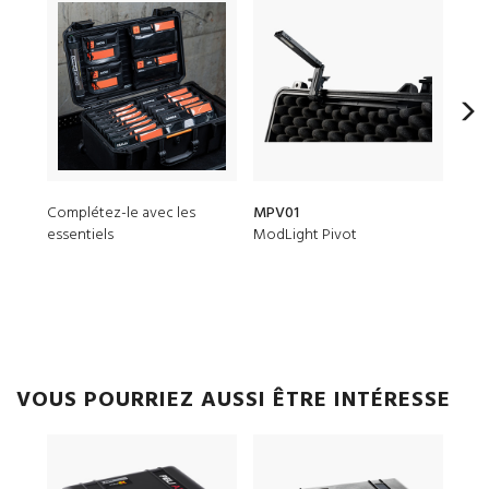
Complétez-le avec les
MPV01
160
essentiels
ModLight Pivot
Cloi
VOUS POURRIEZ AUSSI ÊTRE INTÉRESSE