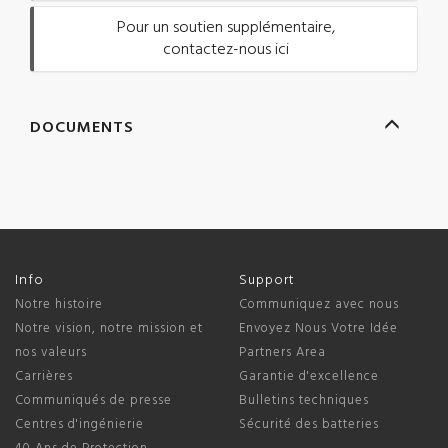
Pour un soutien supplémentaire,
contactez-nous ici
DOCUMENTS
Info
Support
Notre histoire
Communiquez avec nous
Notre vision, notre mission et
Envoyez Nous Votre Idée
nos valeurs
Partners Area
Carrières
Garantie d'excellence
Communiqués de presse
Bulletins techniques
Centres d'ingénierie
Sécurité des batteries