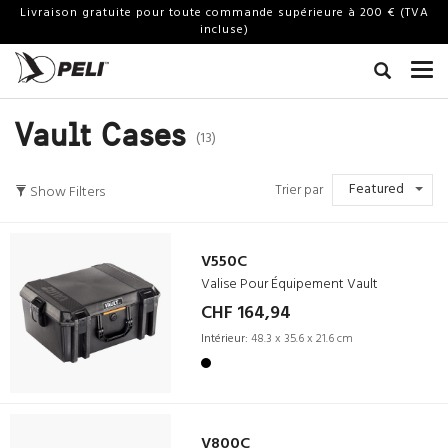
Livraison gratuite pour toute commande supérieure à 200 € (TVA
incluse)
Vault Cases
(13)
Featured
Trier par
Show Filters
V550C
Valise Pour Équipement Vault
CHF 164,94
Intérieur:
48.3 x 35.6 x 21.6 cm
V800C