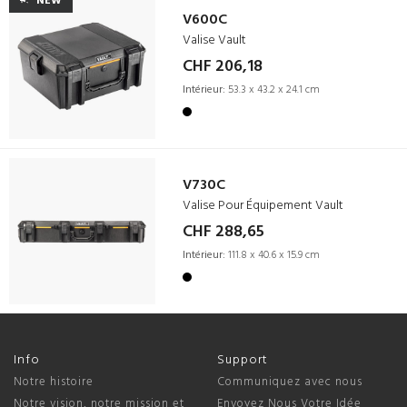
NEW
V600C
Valise Vault
CHF 206,18
Intérieur:
53.3 x 43.2 x 24.1 cm
V730C
Valise Pour Équipement Vault
CHF 288,65
Intérieur:
111.8 x 40.6 x 15.9 cm
Info
Support
Notre histoire
Communiquez avec nous
Notre vision, notre mission et
Envoyez Nous Votre Idée