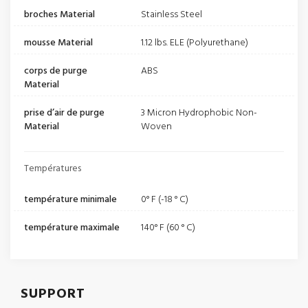
broches Material
Stainless Steel
mousse Material
1.12 lbs. ELE (Polyurethane)
corps de purge
ABS
Material
prise d’air de purge
3 Micron Hydrophobic Non-
Material
Woven
Températures
température minimale
0° F (-18 ° C)
température maximale
140° F (60 ° C)
SUPPORT