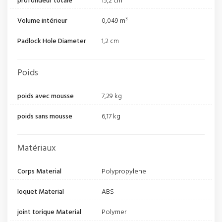
profondeur totale
15,2 cm
Volume intérieur
0,049 m³
Padlock Hole Diameter
1,2 cm
Poids
poids avec mousse
7,29 kg
poids sans mousse
6,17 kg
Matériaux
Corps Material
Polypropylene
loquet Material
ABS
joint torique Material
Polymer