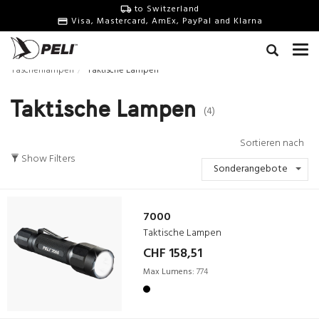
to Switzerland
Visa, Mastercard, AmEx, PayPal and Klarna
Taschenlampen
Taktische Lampen
Taktische Lampen
(4)
Sortieren nach
Show Filters
Sonderangebote
7000
Taktische Lampen
CHF 158,51
Max Lumens:
774