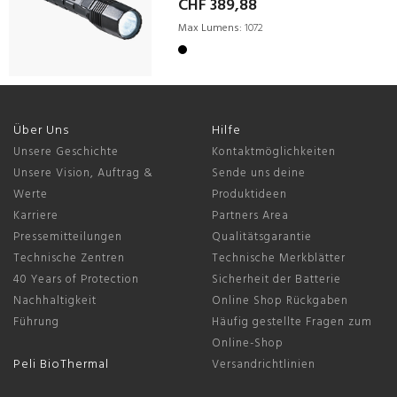
CHF 389,88
Max Lumens:
1072
Über Uns
Hilfe
Unsere Geschichte
Kontaktmöglichkeiten
Unsere Vision, Auftrag &
Sende uns deine
Werte
Produktideen
Karriere
Partners Area
Pressemitteilungen
Qualitätsgarantie
Technische Zentren
Technische Merkblätter
40 Years of Protection
Sicherheit der Batterie
Nachhaltigkeit
Online Shop Rückgaben
Führung
Häufig gestellte Fragen zum
Online-Shop
Peli BioThermal
Versandrichtlinien