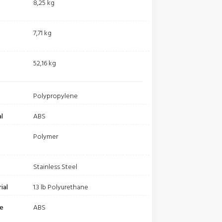
8,25 kg
7,71 kg
t
52,16 kg
Polypropylene
l
ABS
Polymer
Stainless Steel
ial
1.3 lb Polyurethane
be
ABS