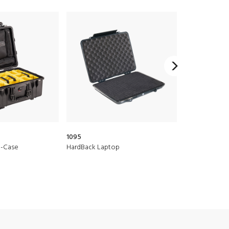
1095
1560
o-Case
HardBack Laptop
Protector Sch