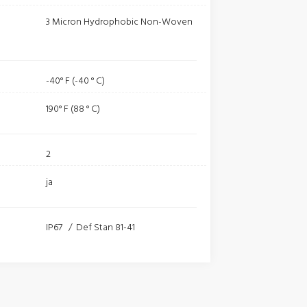
3 Micron Hydrophobic Non-Woven
-40° F (-40 ° C)
190° F (88 ° C)
2
ja
IP67 / Def Stan 81-41