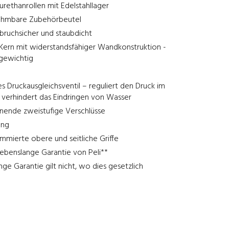
rethanrollen mit Edelstahllager
ehmbare Zubehörbeutel
bruchsicher und staubdicht
 Kern mit widerstandsfähiger Wandkonstruktion -
tgewichtig
 Druckausgleichsventil – reguliert den Druck im
 verhindert das Eindringen von Wasser
fnende zweistufige Verschlüsse
ung
mierte obere und seitliche Griffe
ebenslange Garantie von Peli**
nge Garantie gilt nicht, wo dies gesetzlich