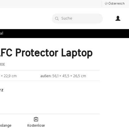
Österreich
al
FC Protector Laptop
10E
 × 22,9 cm
außen:
56,1 × 45,5 × 26,5 cm
rz
nslange
Kostenlose