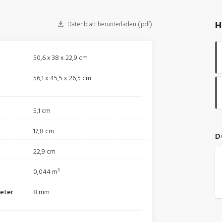
H
Datenblatt herunterladen (.pdf)
50,6 x 38 x 22,9 cm
56,1 x 45,5 x 26,5 cm
5,1 cm
17,8 cm
D
22,9 cm
0,044 m³
meter
8 mm