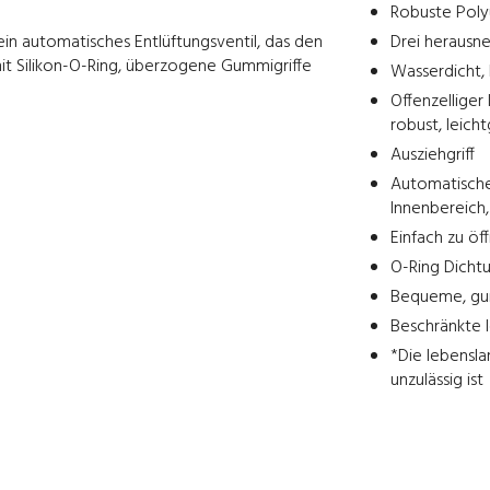
Robuste Polyu
ein automatisches Entlüftungsventil, das den
Drei herausn
mit Silikon-O-Ring, überzogene Gummigriffe
Wasserdicht, 
Offenzelliger
robust, leich
Ausziehgriff
Automatisches
Innenbereich,
Einfach zu öf
O-Ring Dicht
Bequeme, gum
Beschränkte l
*Die lebensla
unzulässig ist