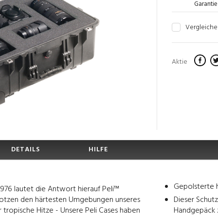
Garantie
Vergleiche
Aktie
DETAILS
HILFE
Gepolsterte h
1976 lautet die Antwort hierauf Peli™
 trotzen den härtesten Umgebungen unseres
Dieser Schutzk
r tropische Hitze - Unsere Peli Cases haben
Handgepäck z