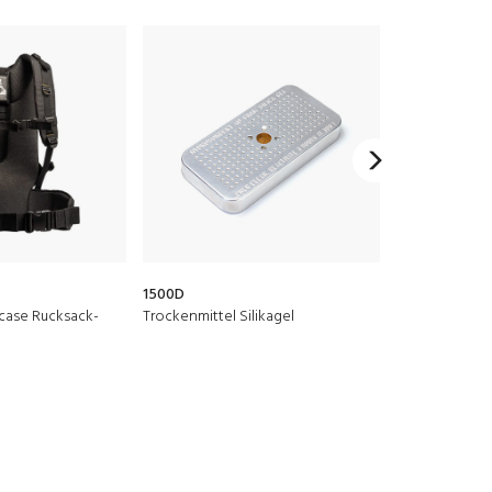
1500D
1506TSA
case Rucksack-
Trockenmittel Silikagel
TSA-Verschlus