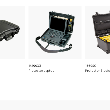
1490CC1
1560SC
Protector Laptop
Protector Studi